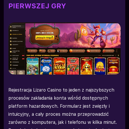
PIERWSZEJ GRY
Rejestracja Lizaro Casino to jeden z najszybszych
procesów zakładania konta wśród dostępnych
platform hazardowych. Formularz jest zwięzły i
intuicyjny, a cały proces można przeprowadzić
zarówno z komputera, jak i telefonu w kilka minut.