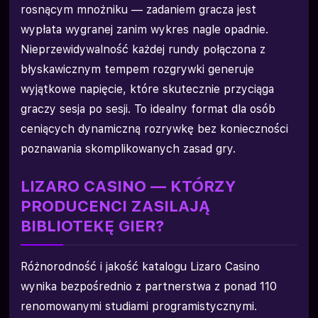
rosnącym mnożniku — zadaniem gracza jest
wypłata wygranej zanim wykres nagle opadnie.
Nieprzewidywalność każdej rundy połączona z
błyskawicznym tempem rozgrywki generuje
wyjątkowe napięcie, które skutecznie przyciąga
graczy sesja po sesji. To idealny format dla osób
ceniących dynamiczną rozrywkę bez konieczności
poznawania skomplikowanych zasad gry.
LIZARO CASINO — KTÓRZY
PRODUCENCI ZASILAJĄ
BIBLIOTEKĘ GIER?
Różnorodność i jakość katalogu Lizaro Casino
wynika bezpośrednio z partnerstwa z ponad 110
renomowanymi studiami programistycznymi.