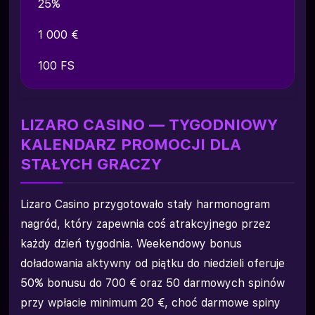
25%
1 000 €
100 FS
LIZARO CASINO — TYGODNIOWY
KALENDARZ PROMOCJI DLA
STAŁYCH GRACZY
Lizaro Casino przygotowało stały harmonogram
nagród, który zapewnia coś atrakcyjnego przez
każdy dzień tygodnia. Weekendowy bonus
doładowania aktywny od piątku do niedzieli oferuje
50% bonusu do 700 € oraz 50 darmowych spinów
przy wpłacie minimum 20 €, choć darmowe spiny