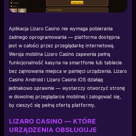
Aplikacja Lizaro Casino nie wymaga pobierania
żadnego oprogramowania — platforma dostępna
jest w całości przez przeglądarkę internetową.
Wersja mobilna Lizaro Casino zapewnia pełną
funkcjonalność kasyna na smartfonie lub tablecie
bez zajmowania miejsca w pamięci urządzenia. Lizaro
Casino Android i Lizaro Casino iOS działają
jednakowo sprawnie — wystarczy otworzyć stronę
w dowolnej przeglądarce mobilnej i zalogować się,
by cieszyć się pełną ofertą platformy.
LIZARO CASINO — KTÓRE
URZĄDZENIA OBSŁUGUJE