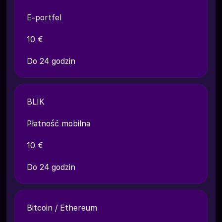
E-portfel
10 €
Do 24 godzin
BLIK
Płatność mobilna
10 €
Do 24 godzin
Bitcoin / Ethereum