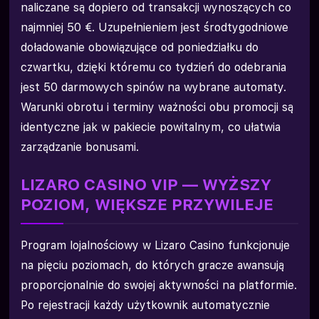
naliczane są dopiero od transakcji wynoszących co
najmniej 50 €. Uzupełnieniem jest środtygodniowe
doładowanie obowiązujące od poniedziałku do
czwartku, dzięki któremu co tydzień do odebrania
jest 50 darmowych spinów na wybrane automaty.
Warunki obrotu i terminy ważności obu promocji są
identyczne jak w pakiecie powitalnym, co ułatwia
zarządzanie bonusami.
LIZARO CASINO VIP — WYŻSZY
POZIOM, WIĘKSZE PRZYWILEJE
Program lojalnościowy w Lizaro Casino funkcjonuje
na pięciu poziomach, do których gracze awansują
proporcjonalnie do swojej aktywności na platformie.
Po rejestracji każdy użytkownik automatycznie