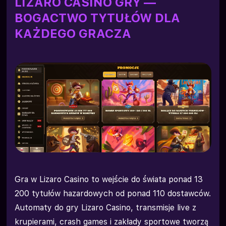
LIZARO CASINO GRY —
BOGACTWO TYTUŁÓW DLA
KAŻDEGO GRACZA
Gra w Lizaro Casino to wejście do świata ponad 13
200 tytułów hazardowych od ponad 110 dostawców.
Automaty do gry Lizaro Casino, transmisje live z
krupierami, crash games i zakłady sportowe tworzą