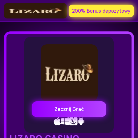
200% Bonus depozytowy
Zacznij Grać