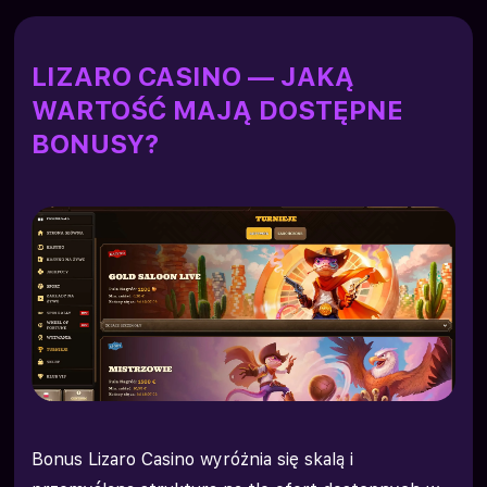
Bonusy?
Lizaro Casino Gry — Bogactwo Tytułów dla
Każdego Gracza
LIZARO CASINO — JAKĄ
WARTOŚĆ MAJĄ DOSTĘPNE
Lizaro Casino Wersja Mobilna — Gra Bez
Ograniczeń na Każdym Urządzeniu
BONUSY?
Rejestracja w Lizaro Casino — Prosta Droga do
Pierwszej Gry
Lizaro Casino Depozyty i Wypłaty — Szybkie
Transakcje bez Ukrytych Opłat
Lizaro Casino Bezpieczeństwo — Licencja i
Ochrona Graczy w Polsce
Lizaro Casino Obsługa Klienta — Szybka Pomoc
o Każdej Porze
Bonus Lizaro Casino wyróżnia się skalą i