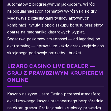
automatów z progresywnym jackpotem. Wśród
najpopularniejszych formatów wyróżniają się gry
Megaways z dziesiątkami tysięcy aktywnych
kombinacji, tytuły z opcją zakupu bonusu oraz sloty
oparte na mechaniką klastrowych wypłat.
Bogactwo poziomów zmienności — od łagodnej po
ekstremalną — sprawia, że każdy gracz znajdzie coś
skrojonego pod swoje potrzeby i budżet.
LIZARO CASINO LIVE DEALER —
GRAJ Z PRAWDZIWYM KRUPIEREM
ONLINE
Kasyno na żywo Lizaro Casino przenosi atmosferę
ekskluzywnego kasyna stacjonarnego bezpośrednio
na ekran gracza. Profesjonalni krupierzy prowadzą