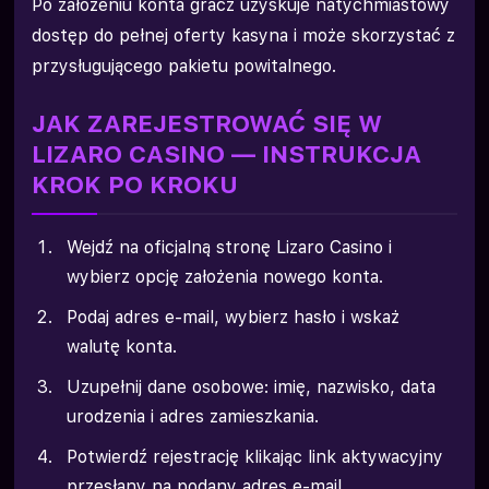
Po założeniu konta gracz uzyskuje natychmiastowy
dostęp do pełnej oferty kasyna i może skorzystać z
przysługującego pakietu powitalnego.
JAK ZAREJESTROWAĆ SIĘ W
LIZARO CASINO — INSTRUKCJA
KROK PO KROKU
Wejdź na oficjalną stronę Lizaro Casino i
wybierz opcję założenia nowego konta.
Podaj adres e-mail, wybierz hasło i wskaż
walutę konta.
Uzupełnij dane osobowe: imię, nazwisko, data
urodzenia i adres zamieszkania.
Potwierdź rejestrację klikając link aktywacyjny
przesłany na podany adres e-mail.