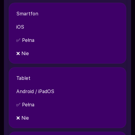
Smartfon
iOS
✅ Pełna
❌ Nie
Tablet
Android / iPadOS
✅ Pełna
❌ Nie