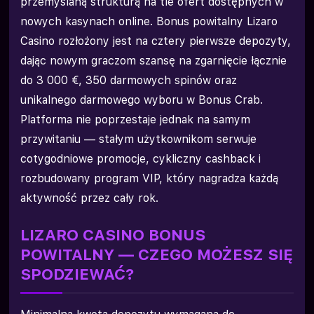
przemyślaną strukturą na tle ofert dostępnych w
nowych kasynach online. Bonus powitalny Lizaro
Casino rozłożony jest na cztery pierwsze depozyty,
dając nowym graczom szansę na zgarnięcie łącznie
do 3 000 €, 350 darmowych spinów oraz
unikalnego darmowego wyboru w Bonus Crab.
Platforma nie poprzestaje jednak na samym
przywitaniu — stałym użytkownikom serwuje
cotygodniowe promocje, cykliczny cashback i
rozbudowany program VIP, który nagradza każdą
aktywność przez cały rok.
LIZARO CASINO BONUS
POWITALNY — CZEGO MOŻESZ SIĘ
SPODZIEWAĆ?