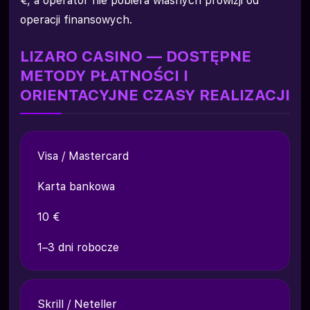
€, a operator nie pobiera własnych prowizji od
operacji finansowych.
LIZARO CASINO — DOSTĘPNE
METODY PŁATNOŚCI I
ORIENTACYJNE CZASY REALIZACJI
Visa / Mastercard
Karta bankowa
10 €
1–3 dni robocze
Skrill / Neteller