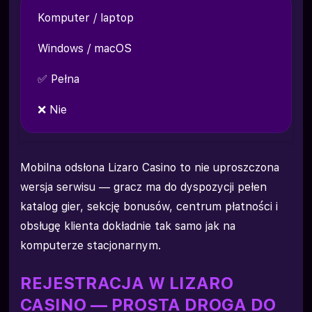
Komputer / laptop
Windows / macOS
✅ Pełna
❌ Nie
Mobilna odsłona Lizaro Casino to nie uproszczona
wersja serwisu — gracz ma do dyspozycji pełen
katalog gier, sekcję bonusów, centrum płatności i
obsługę klienta dokładnie tak samo jak na
komputerze stacjonarnym.
REJESTRACJA W LIZARO
CASINO — PROSTA DROGA DO