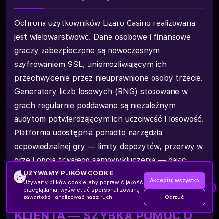
Ochrona użytkowników Lizaro Casino realizowana
jest wielowarstwowo. Dane osobowe i finansowe
graczy zabezpieczone są nowoczesnym
szyfrowaniem SSL, uniemożliwiającym ich
przechwycenie przez nieuprawnione osoby trzecie.
Generatory liczb losowych (RNG) stosowane w
grach regularnie poddawane są niezależnym
audytom potwierdzającym ich uczciwość i losowość.
Platforma udostępnia ponadto narzędzia
odpowiedzialnej gry — limity depozytów, przerwy w
grze i opcja trwałego samowykluczenia — dając
UŻYWAMY PLIKÓW COOKIE
graczom pełną kontrolę nad własną aktywnością.
Akceptuj wszystko
Używamy plików cookie, aby poprawić jakość
×
przeglądania, wyświetlać spersonalizowaną
LIZARO CASINO OBSŁUGA
Odrzuć
zawartość i analizować nasz ruch.
200% Bonus depozytowy
Otwieranie konta
KLIENTA — SZYBKA POMOC O