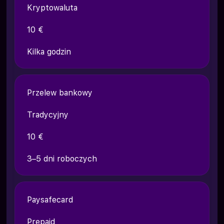
Kryptowaluta
10 €
Kilka godzin
Przelew bankowy
Tradycyjny
10 €
3–5 dni roboczych
Paysafecard
Prepaid