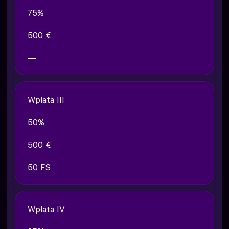
75%
500 €
—
Wpłata III
50%
500 €
50 FS
Wpłata IV